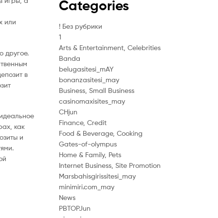
 игры, а
Categories
x или
! Без рубрики
1
Arts & Entertainment, Celebrities
о другое.
Banda
ственным
belugasitesi_mAY
епозит в
bonanzasitesi_may
озит
Business, Small Business
casinomaxisites_may
CHjun
 идеальное
Finance, Credit
рах, как
Food & Beverage, Cooking
озиты и
Gates-of-olympus
ями.
Home & Family, Pets
ой
Internet Business, Site Promotion
Marsbahisgirissitesi_may
minimiri.com_may
News
PBTOPJun