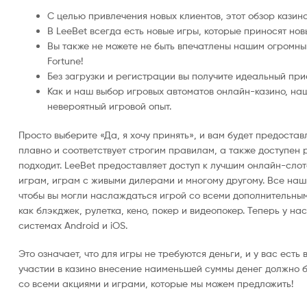
С целью привлечения новых клиентов, этот обзор казин
В LeeBet всегда есть новые игры, которые приносят нов
Вы также не можете не быть впечатлены нашим огромн
Fortune!
Без загрузки и регистрации вы получите идеальный при
Как и наш выбор игровых автоматов онлайн-казино, на
невероятный игровой опыт.
Просто выберите «Да, я хочу принять», и вам будет предост
плавно и соответствует строгим правилам, а также доступен р
подходит. LeeBet предоставляет доступ к лучшим онлайн-сл
играм, играм с живыми дилерами и многому другому. Все на
чтобы вы могли наслаждаться игрой со всеми дополнительным
как блэкджек, рулетка, кено, покер и видеопокер. Теперь у н
системах Android и iOS.
Это означает, что для игры не требуются деньги, и у вас есть
участии в казино внесение наименьшей суммы денег должно бы
со всеми акциями и играми, которые мы можем предложить!