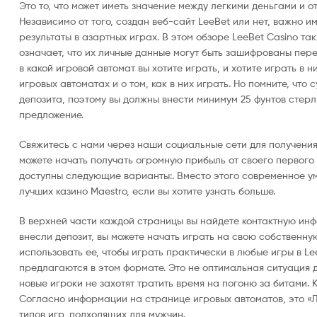
Это то, что может иметь значение между легкими деньгами и 
Независимо от того, создан веб-сайт LeeBet или нет, важно 
результаты в азартных играх. В этом обзоре LeeBet Casino т
означает, что их личные данные могут быть зашифрованы пер
в какой игровой автомат вы хотите играть, и хотите играть в н
игровых автоматах и о том, как в них играть. Но помните, чт
депозита, поэтому вы должны внести минимум 25 фунтов стерл
предложение.
Свяжитесь с нами через наши социальные сети для получения
можете начать получать огромную прибыль от своего первого 
доступны следующие варианты:. Вместо этого современное умн
лучших казино Maestro, если вы хотите узнать больше.
В верхней части каждой страницы вы найдете контактную инф
внесли депозит, вы можете начать играть на свою собственну
использовать ее, чтобы играть практически в любые игры в Le
предлагаются в этом формате. Это не оптимальная ситуация д
новые игроки не захотят тратить время на погоню за битами.
Согласно информации на странице игровых автоматов, это «
типов игр, подходящих для мужчин.