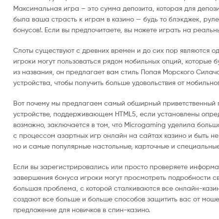
Максимальная игра – это сумма депозита, которая для депози
была ваша страсть к играм в казино — будь то блэкджек, ру
бонусов!. Если вы предпочитаете, вы можете играть на реальн
Слоты существуют с древних времен и до сих пор являются од
игроки могут пользоваться рядом мобильных опций, которые 
из названия, он предлагает вам стиль Попая Морского Силач
устройства, чтобы получить больше удовольствия от мобильно
Вот почему мы предлагаем самый обширный приветственный па
устройстве, поддерживающем HTML5, если установлены опред
возможно, заключается в том, что Microgaming уделила больш
с процессом азартных игр онлайн на сайтах казино и быть н
но и самые популярные настольные, карточные и специальные
Если вы зарегистрировались или просто проверяете информац
завершения бонуса игроки могут просмотреть подробности с
большая проблема, с которой сталкиваются все онлайн-казино
создают все больше и больше способов защитить вас от мошен
предложение для новичков в спин-казино.