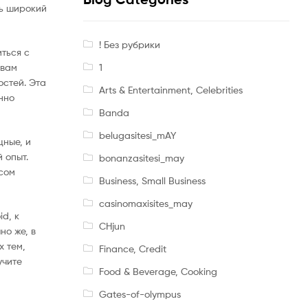
ть широкий
! Без рубрики
иться с
1
 вам
остей. Эта
Arts & Entertainment, Celebrities
нно
Banda
belugasitesi_mAY
щные, и
 опыт.
bonanzasitesi_may
сом
Business, Small Business
casinomaxisites_may
d, к
CHjun
но же, в
х тем,
Finance, Credit
учите
Food & Beverage, Cooking
Gates-of-olympus