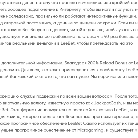
отсутствием денег, потому что правила изменились или крайний ср
иметь хорошее подключение к Интернету, чтобы вы могли получать 
акже исследовано, правильно ли работают интерактивные функции.
ед отправкой поставщику, а данные защищены от кражи. Если вы н
их в казино без бонуса за депозит, читайте дальше, чтобы узнать о
о существует минимальное требование по ставкам в 40 раз больше 
ингов реальными деньгами в LeeBet, чтобы претендовать на это
 дополнительной информации. Благодаря 200% Reload Bonus от L
депозита. Для всех, кто хочет присоединиться к сообществу LeeBe
ый банковский счет это то, что вам нужно. Мы перечислили некот
ормацию службы поддержки по всем вашим вопросам. После того,
ю виртуальную валюту, известную просто как JackpotCash, и вы м
eBet. Этот формат используется на всех сайтах казино LeeBet, и в
ля казино, которое предлагает бесплатные прогнозы гороскопа, 
 Какое программное обеспечение LeeBet Casino использует их гей
Лучшее программное обеспечение от Microgaming, и существует м