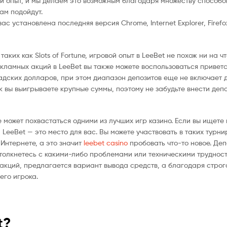
й опыт, и мы делаем это возможным благодаря множеству способов
ам подойдут.
ас установлена последняя версия Chrome, Internet Explorer, Firefo
аких как Slots of Fortune, игровой опыт в LeeBet не похож ни на чт
кламных акций в LeeBet вы также можете воспользоваться привет
надских долларов, при этом диапазон депозитов еще не включает д
 вы выигрываете крупные суммы, поэтому не забудьте внести деп
е может похвастаться одними из лучших игр казино. Если вы ищете
LeeBet — это место для вас. Вы можете участвовать в таких турни
в Интернете, а это значит
leebet casino
пробовать что-то новое. Деп
столкнетесь с какими-либо проблемами или техническими трудност
акций, предлагается вариант вывода средств, а благодаря строг
его игрока.
t?