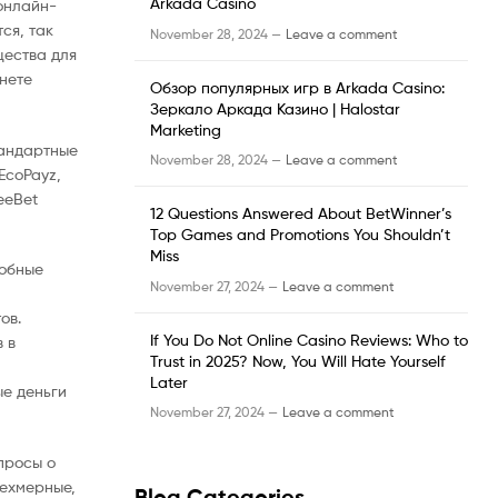
Arkada Casino
онлайн-
ся, так
November 28, 2024 —
Leave a comment
щества для
рнете
Обзор популярных игр в Arkada Casino:
Зеркало Аркада Казино | Halostar
Marketing
тандартные
November 28, 2024 —
Leave a comment
EcoPayz,
eeBet
12 Questions Answered About BetWinner’s
Top Games and Promotions You Shouldn’t
Miss
робные
November 27, 2024 —
Leave a comment
ов.
If You Do Not Online Casino Reviews: Who to
 в
Trust in 2025? Now, You Will Hate Yourself
Later
ые деньги
November 27, 2024 —
Leave a comment
опросы о
рехмерные,
Blog Categories