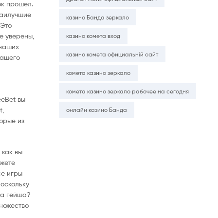
ок прошел.
наилучшие
казино Банда зеркало
 Это
е уверены,
казино комета вход
 наших
казино комета официальній сайт
вашего
комета казино зеркало
комета казино зеркало рабочее на сегодня
eeBet вы
t,
онлайн казино Банда
орые из
 как вы
ожете
се игры
поскольку
ша гейша?
ножество