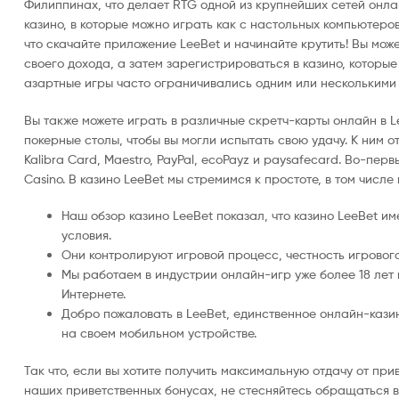
Филиппинах, что делает RTG одной из крупнейших сетей онла
казино, в которые можно играть как с настольных компьютеров
что скачайте приложение LeeBet и начинайте крутить! Вы мо
своего дохода, а затем зарегистрироваться в казино, которы
азартные игры часто ограничивались одним или несколькими
Вы также можете играть в различные скретч-карты онлайн в 
покерные столы, чтобы вы могли испытать свою удачу. К ним о
Kalibra Card, Maestro, PayPal, ecoPayz и paysafecard. Во-пе
Casino. В казино LeeBet мы стремимся к простоте, в том числе 
Наш обзор казино LeeBet показал, что казино LeeBet и
условия.
Они контролируют игровой процесс, честность игровог
Мы работаем в индустрии онлайн-игр уже более 18 лет
Интернете.
Добро пожаловать в LeeBet, единственное онлайн-казин
на своем мобильном устройстве.
Так что, если вы хотите получить максимальную отдачу от при
наших приветственных бонусах, не стесняйтесь обращаться в