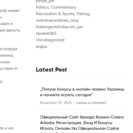
pinup_jun
Politics, Commentary
eady имеет
Recreation & Sports, Fishing
ы
redmirepoolsitesi_may
шаре и
thelongeststride.com_jun
ые деньги,
tipobet365
Uncategorized
водка
нстрируя
онечно,
ьскую
ьствия от
Latest Post
с
ла
„Получи бонусы в онлайн-казино Украины
и начните играть сегодня“
November 30, 2024 —
Leave a comment
Официальный Сайт Аркада Казино Casino
Arkada: Регистрация, Вход И Бонусы ️
те и на
Играть Онлайн На Официальном Сайте