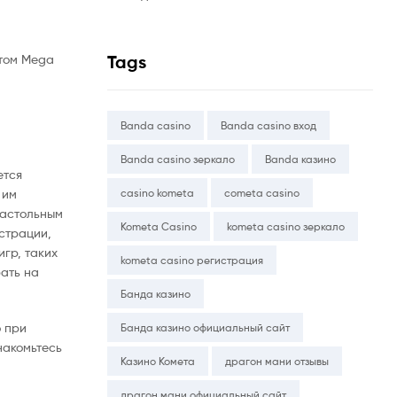
отом Mega
Tags
Banda casino
Banda casino вход
Banda casino зеркало
Banda казино
ется
 им
casino kometa
cometa casino
настольным
Kometa Casino
kometa casino зеркало
страции,
гр, таких
kometa casino регистрация
рать на
Банда казино
о при
Банда казино официальный сайт
накомьтесь
Казино Комета
драгон мани отзывы
драгон мани официальный сайт