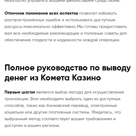
безопасно управлять вашими финансовыми средствами.
Отличное понимание всех аспектов
позволит избежать
распространённых ошибок и использовать доступные
ресурсы максимально эффективно. Мы готовы предоставить
вам все необходимые рекомендации и полезные советы для
обеспечения гладкости и надежности каждой операции.
Полное руководство по выводу
денег из Комета Казино
Первым шагом
является выбор метода для осуществления
транзакции. Вам необходимо выбрать один из доступных
способов, таких как банковский перевод, электронные
кошельки или другие платежные системы. Убедитесь, что
выбранный метод соответствует вашим требованиям и
доступен в вашем регионе.