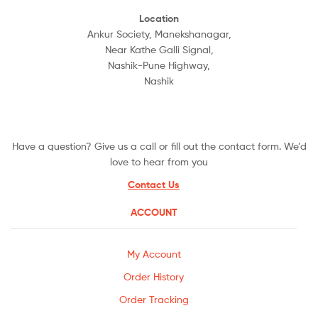
Location
Ankur Society, Manekshanagar,
Near Kathe Galli Signal,
Nashik-Pune Highway,
Nashik
Have a question? Give us a call or fill out the contact form. We’d
love to hear from you
Contact Us
ACCOUNT
My Account
Order History
Order Tracking