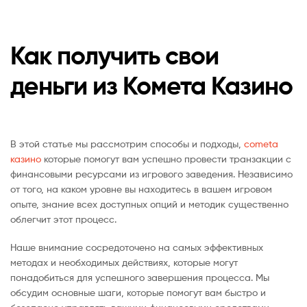
Как получить свои
деньги из Комета Казино
В этой статье мы рассмотрим способы и подходы,
cometa
казино
которые помогут вам успешно провести транзакции с
финансовыми ресурсами из игрового заведения. Независимо
от того, на каком уровне вы находитесь в вашем игровом
опыте, знание всех доступных опций и методик существенно
облегчит этот процесс.
Наше внимание сосредоточено на самых эффективных
методах и необходимых действиях, которые могут
понадобиться для успешного завершения процесса. Мы
обсудим основные шаги, которые помогут вам быстро и