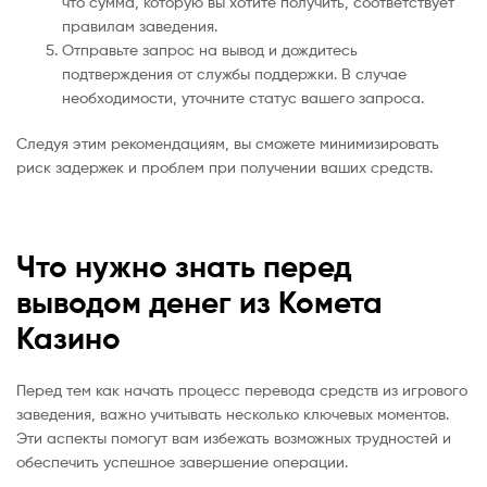
что сумма, которую вы хотите получить, соответствует
правилам заведения.
Отправьте запрос на вывод и дождитесь
подтверждения от службы поддержки. В случае
необходимости, уточните статус вашего запроса.
Следуя этим рекомендациям, вы сможете минимизировать
риск задержек и проблем при получении ваших средств.
Что нужно знать перед
выводом денег из Комета
Казино
Перед тем как начать процесс перевода средств из игрового
заведения, важно учитывать несколько ключевых моментов.
Эти аспекты помогут вам избежать возможных трудностей и
обеспечить успешное завершение операции.