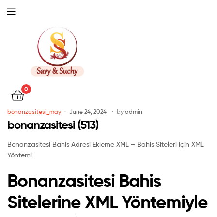
Savy
0
&
bonanzasitesi_may
June 24, 2024
by
admin
bonanzasitesi (513)
Suchy
Bonanzasitesi Bahis Adresi Ekleme XML – Bahis Siteleri için XML
Yöntemi
Bonanzasitesi Bahis
Sitelerine XML Yöntemiyle