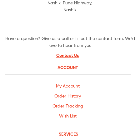
Nashik-Pune Highway,
Nashik
Have a question? Give us a call or fill out the contact form. We’d
love to hear from you
Contact Us
ACCOUNT
My Account
Order History
Order Tracking
Wish List
SERVICES