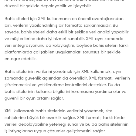
düzenli bir şekilde depolayabilir ve işleyebilir.
Bahis siteleri için XML kullanmanın en önemli avantajlarından
biri, verilerin yapılandırılmış bir formatta saklanmasıdır. Bu
sayede, bahis siteleri daha etkili bir şekilde veri analizi yapabilir
ve müşterilerine daha iyi hizmet sunabilir. XML aynı zamanda
veri entegrasyonunu da kolaylaştırır, böylece bahis siteleri farklı
platformlarda çalışabilen uygulamaları sorunsuz bir şekilde
entegre edebilir.
Bahis sitelerinin verilerini yönetmek için XML kullanmak, aynı
zamanda güvenlik açısından da önemlidir. XML formatı, verilerin
şifrelenmesini ve yetkilendirme kontrollerini destekler. Bu da
bahis sitelerinin kullanıcı bilgilerini korumasına yardımcı olur ve
güvenli bir oyun ortamı sağlar.
XML kullanarak bahis sitelerinin verilerini yönetmek, site
sahiplerine büyük bir esneklik sağlar. XML formatı, farklı türde
verileri depolayabilme yeteneği sunar ve bu da bahis sitelerinin
iş ihtiyaçlarına uygun çözümler geliştirmesini sağlar.