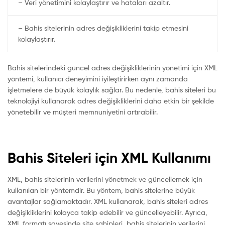
– Veri yönetimini kolaylaştırır ve hataları azaltır.
– Bahis sitelerinin adres değişikliklerini takip etmesini
kolaylaştırır.
Bahis sitelerindeki güncel adres değişikliklerinin yönetimi için XML
yöntemi, kullanıcı deneyimini iyileştirirken aynı zamanda
işletmelere de büyük kolaylık sağlar. Bu nedenle, bahis siteleri bu
teknolojiyi kullanarak adres değişikliklerini daha etkin bir şekilde
yönetebilir ve müşteri memnuniyetini artırabilir.
Bahis Siteleri için XML Kullanımı
XML, bahis sitelerinin verilerini yönetmek ve güncellemek için
kullanılan bir yöntemdir. Bu yöntem, bahis sitelerine büyük
avantajlar sağlamaktadır. XML kullanarak, bahis siteleri adres
değişikliklerini kolayca takip edebilir ve güncelleyebilir. Ayrıca,
XML formatı sayesinde site sahipleri, bahis sitelerinin verilerini