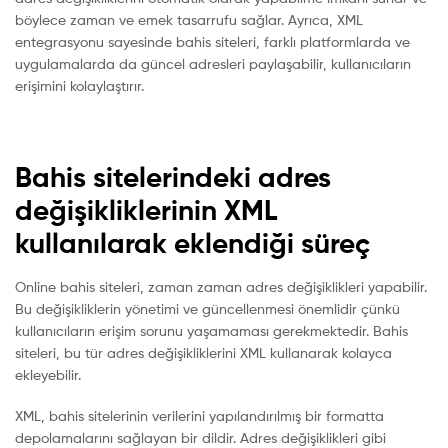
böylece zaman ve emek tasarrufu sağlar. Ayrıca, XML
entegrasyonu sayesinde bahis siteleri, farklı platformlarda ve
uygulamalarda da güncel adresleri paylaşabilir, kullanıcıların
erişimini kolaylaştırır.
Bahis sitelerindeki adres
değişikliklerinin XML
kullanılarak eklendiği süreç
Online bahis siteleri, zaman zaman adres değişiklikleri yapabilir.
Bu değişikliklerin yönetimi ve güncellenmesi önemlidir çünkü
kullanıcıların erişim sorunu yaşamaması gerekmektedir. Bahis
siteleri, bu tür adres değişikliklerini XML kullanarak kolayca
ekleyebilir.
XML, bahis sitelerinin verilerini yapılandırılmış bir formatta
depolamalarını sağlayan bir dildir. Adres değişiklikleri gibi