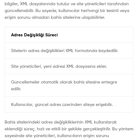
bilgiler, XML dosyalarında tutulur ve site yöneticileri tarafından
güncellenebilir. Bu sayede, kullanıcılar herhangi bir kesinti veya
erişim sorunu olmadan bahis sitelerine ulaşabilirler.
Adres Değişikliği Süreci
Sitelerin adres değişiklikleri XML formatında kaydedilir.
Site yöneticileri, yeni adresi XML dosyasına ekler.
Güncellemeler otomatik olarak bahis sitesine entegre
edilir.
Kullanıcılar, güncel adres üzerinden siteye erişebilir.
Bahis sitelerindeki adres değişikliklerinin XML kullanılarak
eklendiği süreç, hızlı ve etkili bir şekilde gerçekleştirilir. Bu yöntem
sayesinde site yöneticileri, kullanıcıların erişim sorunu