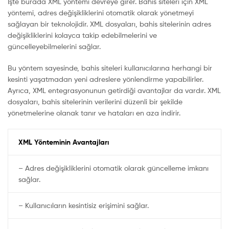
İşte burada XML yöntemi devreye girer. Bahis siteleri için XML
yöntemi, adres değişikliklerini otomatik olarak yönetmeyi
sağlayan bir teknolojidir. XML dosyaları, bahis sitelerinin adres
değişikliklerini kolayca takip edebilmelerini ve
güncelleyebilmelerini sağlar.
Bu yöntem sayesinde, bahis siteleri kullanıcılarına herhangi bir
kesinti yaşatmadan yeni adreslere yönlendirme yapabilirler.
Ayrıca, XML entegrasyonunun getirdiği avantajlar da vardır. XML
dosyaları, bahis sitelerinin verilerini düzenli bir şekilde
yönetmelerine olanak tanır ve hataları en aza indirir.
XML Yönteminin Avantajları
– Adres değişikliklerini otomatik olarak güncelleme imkanı
sağlar.
– Kullanıcıların kesintisiz erişimini sağlar.