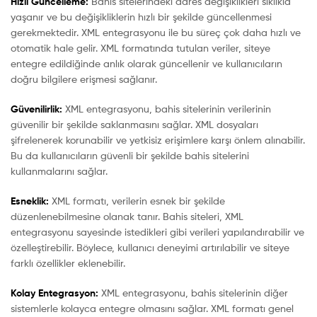
Hızlı Güncelleme:
Bahis sitelerindeki adres değişiklikleri sıklıkla
yaşanır ve bu değişikliklerin hızlı bir şekilde güncellenmesi
gerekmektedir. XML entegrasyonu ile bu süreç çok daha hızlı ve
otomatik hale gelir. XML formatında tutulan veriler, siteye
entegre edildiğinde anlık olarak güncellenir ve kullanıcıların
doğru bilgilere erişmesi sağlanır.
Güvenilirlik:
XML entegrasyonu, bahis sitelerinin verilerinin
güvenilir bir şekilde saklanmasını sağlar. XML dosyaları
şifrelenerek korunabilir ve yetkisiz erişimlere karşı önlem alınabilir.
Bu da kullanıcıların güvenli bir şekilde bahis sitelerini
kullanmalarını sağlar.
Esneklik:
XML formatı, verilerin esnek bir şekilde
düzenlenebilmesine olanak tanır. Bahis siteleri, XML
entegrasyonu sayesinde istedikleri gibi verileri yapılandırabilir ve
özelleştirebilir. Böylece, kullanıcı deneyimi artırılabilir ve siteye
farklı özellikler eklenebilir.
Kolay Entegrasyon:
XML entegrasyonu, bahis sitelerinin diğer
sistemlerle kolayca entegre olmasını sağlar. XML formatı genel