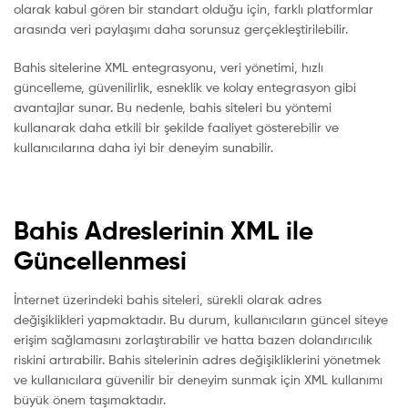
olarak kabul gören bir standart olduğu için, farklı platformlar
arasında veri paylaşımı daha sorunsuz gerçekleştirilebilir.
Bahis sitelerine XML entegrasyonu, veri yönetimi, hızlı
güncelleme, güvenilirlik, esneklik ve kolay entegrasyon gibi
avantajlar sunar. Bu nedenle, bahis siteleri bu yöntemi
kullanarak daha etkili bir şekilde faaliyet gösterebilir ve
kullanıcılarına daha iyi bir deneyim sunabilir.
Bahis Adreslerinin XML ile
Güncellenmesi
İnternet üzerindeki bahis siteleri, sürekli olarak adres
değişiklikleri yapmaktadır. Bu durum, kullanıcıların güncel siteye
erişim sağlamasını zorlaştırabilir ve hatta bazen dolandırıcılık
riskini artırabilir. Bahis sitelerinin adres değişikliklerini yönetmek
ve kullanıcılara güvenilir bir deneyim sunmak için XML kullanımı
büyük önem taşımaktadır.