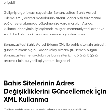
erişebilir.
Gelişmiş algoritması sayesinde, Bonanzasitesi Bahis Adresi
Ekleme XML, arama motorlarının sitenizi daha hızlı taramasını
sağlar ve sıralamada yükselmenize yardımcı olur. Ayrıca,
kullanıcı deneyimini iyileştirerek, müşteri memnuniyetini artırır ve
sadık bir kullanıcı kitlesi oluşturmanıza yardımcı olur.
Bonanzasitesi Bahis Adresi Ekleme XML ile bahis sitenizin adresini
güncel tutmak hiç bu kadar kolay olmamıştı. Hemen bugün
Bonanzasitesi’ne kaydolun ve bahis sitenizin görünürlüğünü
artırmak için bu yenilikçi yöntemi keşfedin!
Bahis Sitelerinin Adres
Değişikliklerini Güncellemek İçin
XML Kullanma
Online bahis siteleri, sürekli olarak adres değişiklikleri