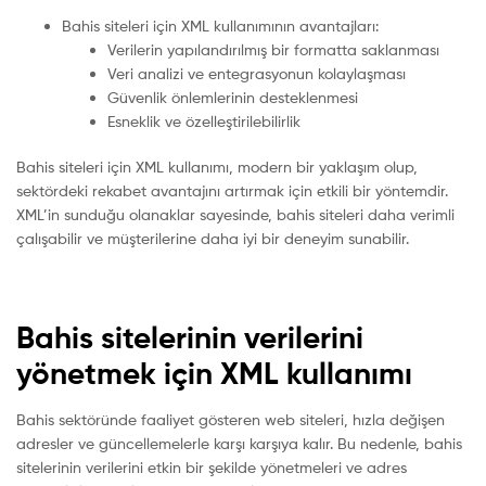
Bahis siteleri için XML kullanımının avantajları:
Verilerin yapılandırılmış bir formatta saklanması
Veri analizi ve entegrasyonun kolaylaşması
Güvenlik önlemlerinin desteklenmesi
Esneklik ve özelleştirilebilirlik
Bahis siteleri için XML kullanımı, modern bir yaklaşım olup,
sektördeki rekabet avantajını artırmak için etkili bir yöntemdir.
XML’in sunduğu olanaklar sayesinde, bahis siteleri daha verimli
çalışabilir ve müşterilerine daha iyi bir deneyim sunabilir.
Bahis sitelerinin verilerini
yönetmek için XML kullanımı
Bahis sektöründe faaliyet gösteren web siteleri, hızla değişen
adresler ve güncellemelerle karşı karşıya kalır. Bu nedenle, bahis
sitelerinin verilerini etkin bir şekilde yönetmeleri ve adres