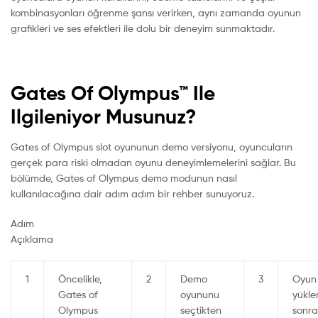
kombinasyonları öğrenme şansı verirken, aynı zamanda oyunun
grafikleri ve ses efektleri ile dolu bir deneyim sunmaktadır.
Gates Of Olympus™ Ile
Ilgileniyor Musunuz?
Gates of Olympus slot oyununun demo versiyonu, oyuncuların
gerçek para riski olmadan oyunu deneyimlemelerini sağlar. Bu
bölümde, Gates of Olympus demo modunun nasıl
kullanılacağına dair adım adım bir rehber sunuyoruz.
Adım
Açıklama
1
Öncelikle,
2
Demo
3
Oyun
Gates of
oyununu
yükle
Olympus
seçtikten
sonra