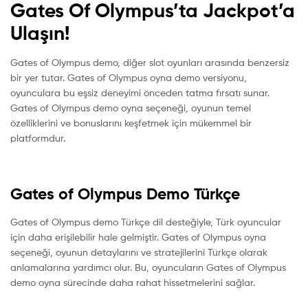
Gates Of Olympus’ta Jackpot’a
Ulaşın!
Gates of Olympus demo, diğer slot oyunları arasında benzersiz
bir yer tutar. Gates of Olympus oyna demo versiyonu,
oyunculara bu eşsiz deneyimi önceden tatma fırsatı sunar.
Gates of Olympus demo oyna seçeneği, oyunun temel
özelliklerini ve bonuslarını keşfetmek için mükemmel bir
platformdur.
Gates of Olympus Demo Türkçe
Gates of Olympus demo Türkçe dil desteğiyle, Türk oyuncular
için daha erişilebilir hale gelmiştir. Gates of Olympus oyna
seçeneği, oyunun detaylarını ve stratejilerini Türkçe olarak
anlamalarına yardımcı olur. Bu, oyuncuların Gates of Olympus
demo oyna sürecinde daha rahat hissetmelerini sağlar.