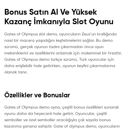
Bonus Satın Al Ve Yüksek
Kazanç İmkanıyla Slot Oyunu
Gates of Olympus slot demo, oyuncuların Zeus’un krallığında
nasıl bir macera yaşadığını keşfetmelerini sağlar. Bu demo
sürümü, gerçek oyunun tadını çıkarmadan önce oyun
mekaniklerini ve özelliklerini anlamak için mükemmel bir fırsattır.
Gates of Olympus demo türkçe sürümü, Türk oyuncular için
daha erişilebilir hale getirirken, oyunun keyfini çıkarmalarına
olanak tanır.
Özellikler ve Bonuslar
Gates of Olympus demo oyna, çeşitli bonus özellikleri sunarak
oyunu daha da heyecanlı hale getirir. Oyuncular, çeşitli
semboller ve özel semboller aracılığıyla çok sayıda bonus
kazanma şansına sahiptir. Gate of olympus demo, oyuncuların