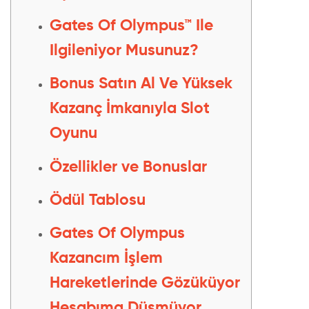
Gates Of Olympus™ Ile
Ilgileniyor Musunuz?
Bonus Satın Al Ve Yüksek
Kazanç İmkanıyla Slot
Oyunu
Özellikler ve Bonuslar
Ödül Tablosu
Gates Of Olympus
Kazancım İşlem
Hareketlerinde Gözüküyor
Hesabıma Düşmüyor