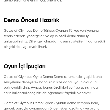
demo sürümüne erişim çok önemlidir.
Demo Öncesi Hazırlık
Gates of Olympus Demo Türkçe: Oyunun Türkçe versiyonunu
tercih ederek, yönergeleri ve oyun özelliklerini daha iyi
anlayabilirsiniz. Dil engeli olmadan, oyun stratejilerini daha etkili
bir şekilde uygulayabilirsiniz.
Oyun İçi İpuçları
Gates of Olympus Oyna Demo: Demo sürümünde, çeşitli bahis
seviyelerini deneyerek hangisinin size daha uygun olduğunu
belirleyebilirsiniz. Ayrıca, bonus özellikleri ve free spins’i nasıl
etkin kullanabileceğinizi de öğrenmek faydalı olacaktır.
Gates of Olympus Demo Oyna: Oyunun demo versiyonunda,
gerçek parayla oynamadan önce riskleri azaltmak ve oyunu