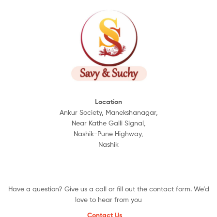
Location
Ankur Society, Manekshanagar,
Near Kathe Galli Signal,
Nashik-Pune Highway,
Nashik
Have a question? Give us a call or fill out the contact form. We’d
love to hear from you
Contact Us