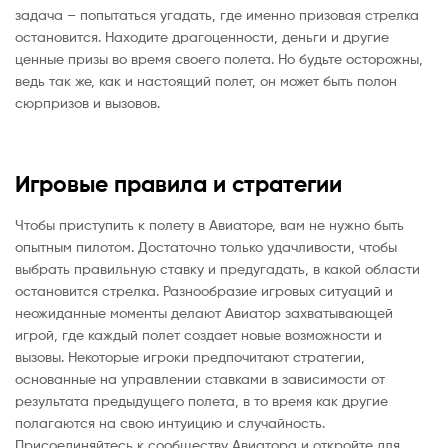
задача – попытаться угадать, где именно призовая стрелка
остановится. Находите драгоценности, деньги и другие
ценные призы во время своего полета. Но будьте осторожны,
ведь так же, как и настоящий полет, он может быть полон
сюрпризов и вызовов.
Игровые правила и стратегии
Чтобы приступить к полету в Авиаторе, вам не нужно быть
опытным пилотом. Достаточно только удачливости, чтобы
выбрать правильную ставку и предугадать, в какой области
остановится стрелка. Разнообразие игровых ситуаций и
неожиданные моменты делают Авиатор захватывающей
игрой, где каждый полет создает новые возможности и
вызовы. Некоторые игроки предпочитают стратегии,
основанные на управлении ставками в зависимости от
результата предыдущего полета, в то время как другие
полагаются на свою интуицию и случайность.
Присоединяйтесь к сообществу Авиатора и откройте для