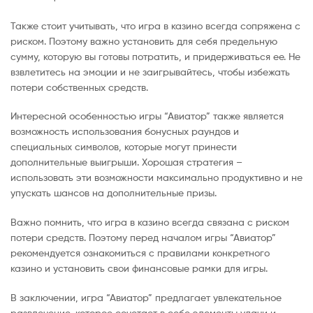
Также стоит учитывать, что игра в казино всегда сопряжена с
риском. Поэтому важно установить для себя предельную
сумму, которую вы готовы потратить, и придерживаться ее. Не
взвлетитесь на эмоции и не заигрывайтесь, чтобы избежать
потери собственных средств.
Интересной особенностью игры “Авиатор” также является
возможность использования бонусных раундов и
специальных символов, которые могут принести
дополнительные выигрыши. Хорошая стратегия –
использовать эти возможности максимально продуктивно и не
упускать шансов на дополнительные призы.
Важно помнить, что игра в казино всегда связана с риском
потери средств. Поэтому перед началом игры “Авиатор”
рекомендуется ознакомиться с правилами конкретного
казино и установить свои финансовые рамки для игры.
В заключении, игра “Авиатор” предлагает увлекательное
развлечение, которое сочетает в себе элементы удачи и