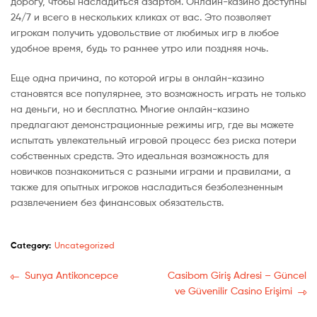
дорогу, чтобы насладиться азартом. Онлайн-казино доступны
24/7 и всего в нескольких кликах от вас. Это позволяет
игрокам получить удовольствие от любимых игр в любое
удобное время, будь то раннее утро или поздняя ночь.
Еще одна причина, по которой игры в онлайн-казино
становятся все популярнее, это возможность играть не только
на деньги, но и бесплатно. Многие онлайн-казино
предлагают демонстрационные режимы игр, где вы можете
испытать увлекательный игровой процесс без риска потери
собственных средств. Это идеальная возможность для
новичков познакомиться с разными играми и правилами, а
также для опытных игроков насладиться безболезненным
развлечением без финансовых обязательств.
Category:
Uncategorized
Sunya Antikoncepce
Casibom Giriş Adresi – Güncel
ve Güvenilir Casino Erişimi