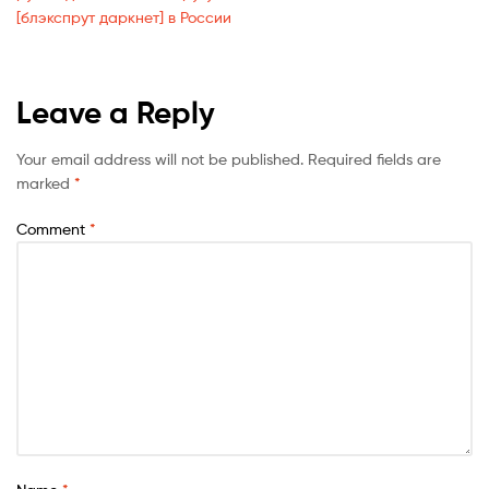
[блэкспрут даркнет] в России
Leave a Reply
Your email address will not be published.
Required fields are
marked
*
Comment
*