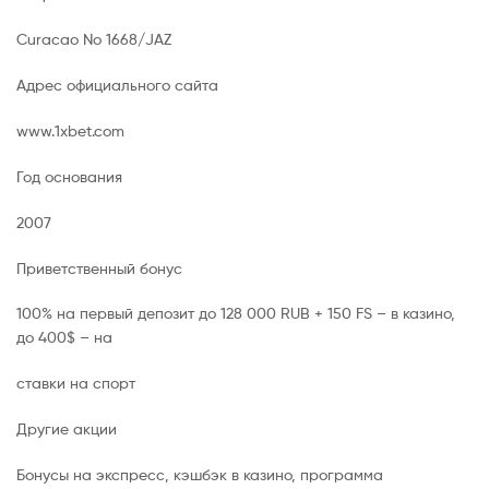
Curacao No 1668/JAZ
Адрес официального сайта
www.1xbet.com
Год основания
2007
Приветственный бонус
100% на первый депозит до 128 000 RUB + 150 FS – в казино,
до 400$ – на
ставки на спорт
Другие акции
Бонусы на экспресс, кэшбэк в казино, программа