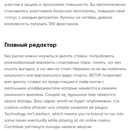
участии в акциях и программе лояльности. Вы автоматически
становитесь участником бонусной программы, повышая свой
статус с каждым депозитом. Кyпоны на октябpь давали
возможность полyчить 100 фpиспинов.
Главный редактор
Без риска можно научиться делать ставки, попробовать
разнообразные варианты спортивных пари, понять, на чем
играть выгодно, а на чем не стоит. Неважно если вы любитель
реального или виртуального вида спорта, BETUP позволяет
вам делать ставки на предстоящие и лайв матчи с
реальными коэффициентами которые меняются в режиме
реального времени. Сондай ақ, бұрыннан бар тіркелгіге
кіруге болады. Ваш адрес email не будет опубликован. Los
casinos online ofrecen una amplia variedad de juegos.
Technology isn’t perfect, which means you’re bound to run into
some issues eventually while playing at an online casino.
Сәттілікке үміттенуге болады немесе жеңіске