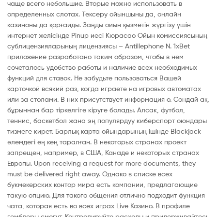
чаще всего небольшие. Вторые можно использовать в
определенных слотах. Тексеру ойыншыны да, онлайн
казиноны да қорғайды. Заңды ойын қызметін жүргізу үшін
интернет желісінде Pinup иесі Кюрасао Ойын комиссиясының
сублицензияларының лицензиясы – Antillephone N. 1xBet
приложение разработано таким образом, чтобы в нем
сочеталось удобство работы и наличие всех необходимых
функций для ставок. Не забудьте пользоваться Вашей
карточкой всякий раз, когда играете на игровых автоматах
или за столами. В них присутствует информация о. Сондай ақ,
бұрыннан бар тіркелгіге кіруге болады. Алсак, футбол,
теннис, баскетбол жана эң популярдуу киберспорт оюндары
тизмеге кирет. Барлық карта ойындарының ішінде Blackjack
әлемдегі ең кең таралған. В некоторых странах проект
запрещен, например, в США, Канаде и некоторых странах
Европы. Upon receiving a request for more documents, they
must be delivered right away. Однако в списке всех
букмекерских контор мира есть компании, предлагающие
такую опцию. Для такого общения отлично подходит функция
чата, которая есть во всех играх Live Казино. В профиле
гемблеры смогут. Контролируйте расходы и придерживайтесь