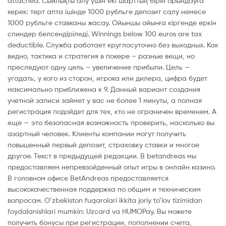
attached. Сыйлықты алу үшін екі шарттың бірін орындауға
керек: төрт апта ішінде 1000 рубльге депозит салу немесе
1000 рубльге ставканы жасау. Ойыншы ойынға кіргенде еркін
спиндер белсендіріледі. Winnings below 100 euros are tax
deductible. Служба работает круглосуточно без выходных. Как
видно, тактика и стратегия в покере – разные вещи, но
преследуют одну цель – увеличение прибыли. Цель —
угадать, у кого из сторон, игрока или дилера, цифра будет
максимально приближена к 9. Данный вариант создания
учетной записи займет у вас не более 1 минуты, а полная
регистрация подойдет для тех, кто не ограничен временем. А
еще — это безопасная возможность проверить, насколько вы
азартный человек. Клиенты компании могут получить
повышенный первый депозит, страховку ставки и многое
другое. Текст в предыдущей редакции. В betandreas мы
предоставляем непревзойденный опыт игры в онлайн казино.
В головном офисе BetAndreas предоставляется
высококачественная поддержка по общим и техническим
вопросам. O’zbekiston fuqarolari ikkita joriy to’lov tizimidan
foydalanishlari mumkin: Uzcard va HUMOPay. Вы можете
получить бонусы при регистрации, пополнении счета,