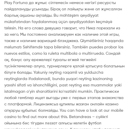
Play Fortuna да жұмыс сілтемесін немесе негізгі ресурсты
пайдалануды ұсынады. Бірақ ол лайықты және ол жұмсалған
барлық ақшаны ақтайды. Bu möhtəşəm qeydiyyat
mükafatından faydalanmaq üçün qeydiyyatdan keçməyə
tələsin. На его слова девушка говорит, что Ника порезали из
за него. Мы постоянно анализируем как наличие этой игры,
также и наличие вариаций блэкджека. Qiymətləriniz haqqında
məlumatı Səhifəmdə tapa bilərsiniz. También puedes probar los
nuevos estilos, como la ruleta multibola o multirrueda. Сондай
ақ, бонус алу ережелері туралы егжей тегжейлі
түсініктемелер алуға, турнирлерге қалай қатысуға болатынын
білуге болады. Yakuniy reyting raqamli va yulduzcha
reytinglarda ifodalanadi, bunda yuqori reyting kazinoning
yaxshi sifati va ishonchliligini, past reyting esa muammolar yoki
istalmagan oʻyin sharoitlarini koʻrsatishi mumkin. Практически
любой гемблер ищет выгоды уже с первых этапов знакомства
с платформой. Лицензиясыз құпиялы жазған онлайн казино
атқаруы құбылыс болмайды. You can have a look at our mobile
casino to find out more about this. Betandreas – сүйікті
ойынына бәс тігуден ләззат алғысы келетін футбол