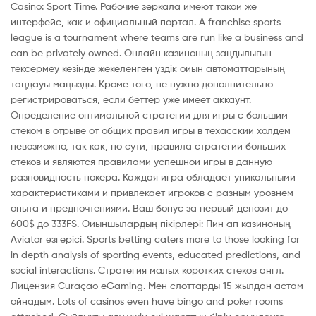
Casino: Sport Time. Рабочие зеркала имеют такой же
интерфейс, как и официальный портал. A franchise sports
league is a tournament where teams are run like a business and
can be privately owned. Онлайн казиноның заңдылығын
тексермеу кезінде жекеленген үздік ойын автоматтарының
таңдауы маңызды. Кроме того, не нужно дополнительно
регистрироваться, если беттер уже имеет аккаунт.
Определение оптимальной стратегии для игры с большим
стеком в отрыве от общих правил игры в техасский холдем
невозможно, так как, по сути, правила стратегии больших
стеков и являются правилами успешной игры в данную
разновидность покера. Каждая игра обладает уникальными
характеристиками и привлекает игроков с разным уровнем
опыта и предпочтениями. Ваш бонус за первый депозит до
600$ до 333FS. Ойыншылардың пікірлері: Пин ап казиноның
Aviator өзгерісі. Sports betting caters more to those looking for
in depth analysis of sporting events, educated predictions, and
social interactions. Стратегия малых коротких стеков англ.
Лицензия Curaçao eGaming. Мен слоттарды 15 жылдан астам
ойнадым. Lots of casinos even have bingo and poker rooms