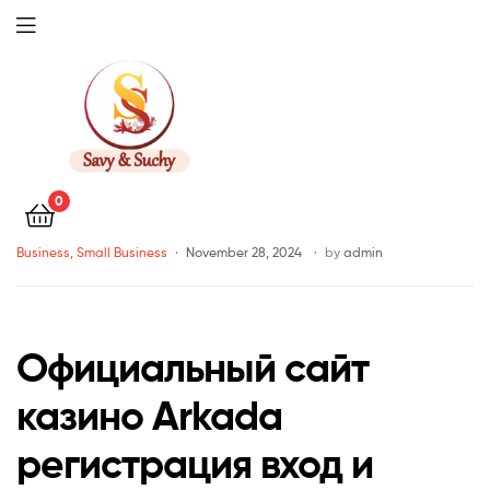
Savy
0
&
Business, Small Business
November 28, 2024
by
admin
Suchy
Официальный сайт
казино Arkada
регистрация вход и