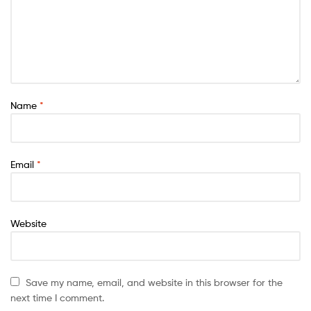
Name
*
Email
*
Website
Save my name, email, and website in this browser for the
next time I comment.