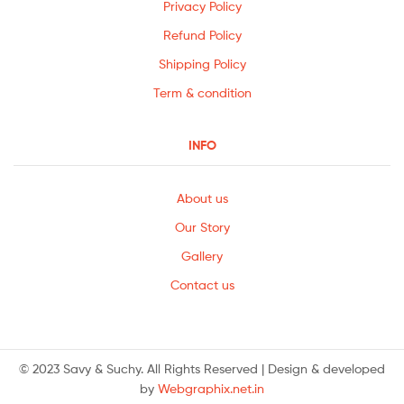
Privacy Policy
Refund Policy
Shipping Policy
Term & condition
INFO
About us
Our Story
Gallery
Contact us
© 2023 Savy & Suchy. All Rights Reserved | Design & developed
by
Webgraphix.net.in